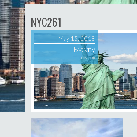
NYC261
May 15, 2018
By:
vny
Posted in