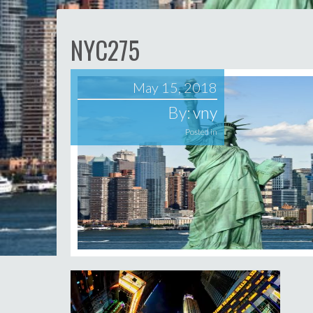
NYC275
May 15, 2018
By:
vny
Posted in