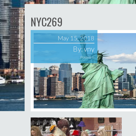
NYC269
May 15, 2018
By:
vny
Posted in