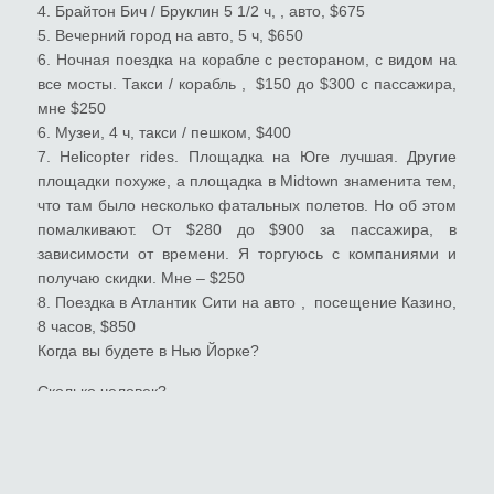
4. Брайтон Бич / Бруклин 5 1/2 ч, , авто, $675
5. Вечерний город на авто, 5 ч, $650
6. Ночная поездка на корабле с рестораном, с видом на
все мосты. Такси / корабль , $150 до $300 с пассажира,
мне $250
6. Музеи, 4 ч, такси / пешком, $400
7. Helicopter rides. Площадка на Юге лучшая. Другие
площадки похуже, а площадка в Midtown знаменита тем,
что там было несколько фатальных полетов. Но об этом
помалкивают. От $280 до $900 за пассажира, в
зависимости от времени. Я торгуюсь с компаниями и
получаю скидки. Mнe – $250
8. Поездка в Атлантик Сити на авто , посещение Казино,
8 часов, $850
Когда вы будете в Нью Йорке?
Сколько человек?
Дополнительный час: $75
Туристы оплачивают такси / билеты / парковка
Миша Бессе /тургид
1 917 584 0230 ВотсАпп